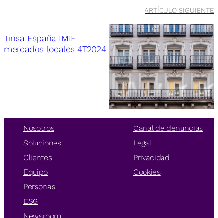
ARTÍCULO SIGUIENTE
Tinsa España IMIE
mercados locales 4T2024
Nosotros
Canal de denuncias
Soluciones
Legal
Clientes
Privacidad
Equipo
Cookies
Personas
ESG
Newsroom