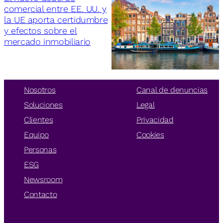
comercial entre EE. UU. y
la UE aporta certidumbre
y efectos sobre el
mercado inmobiliario
Nosotros
Canal de denuncias
Soluciones
Legal
Clientes
Privacidad
Equipo
Cookies
Personas
ESG
Newsroom
Contacto