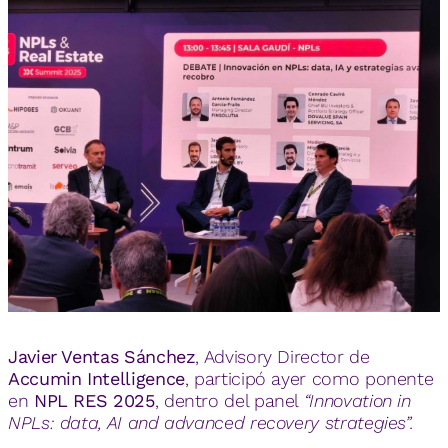
Javier Ventas Sánchez
, Advisory Director de
Accumin Intelligence
, participó ayer como ponente
en
NPL RES 2025
, dentro del panel
“Innovation in
NPLs: data, AI and advanced recovery strategies”.