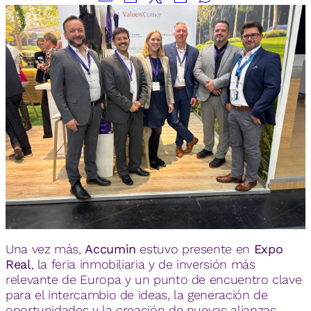
Una vez más,
Accumin
estuvo presente en
Expo
Real
, la feria inmobiliaria y de inversión más
relevante de Europa y un punto de encuentro clave
para el intercambio de ideas, la generación de
oportunidades y la creación de nuevas alianzas