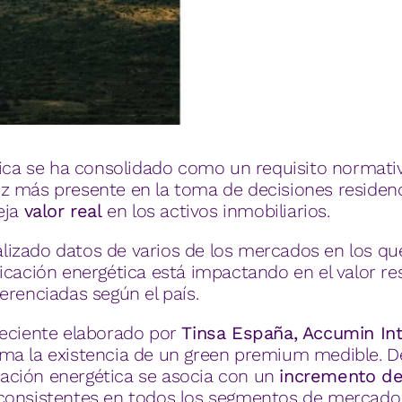
ética se ha consolidado como un requisito normat
 más presente en la toma de decisiones residenci
eja
valor real
en los activos inmobiliarios.
lizado datos de varios de los mercados en los q
icación energética está impactando en el valor res
erenciadas según el país.
reciente elaborado por
Tinsa España, Accumin Int
ma la existencia de un green premium medible. D
icación energética se asocia con un
incremento del
 consistentes en todos los segmentos de mercado.