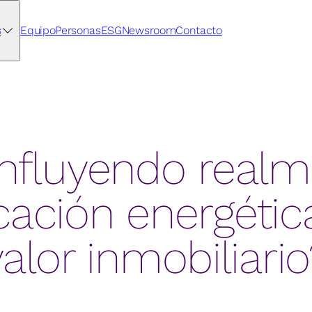
s
Equipo
Personas
ESG
Newsroom
Contacto
influyendo realm
icación energétic
valor inmobiliario