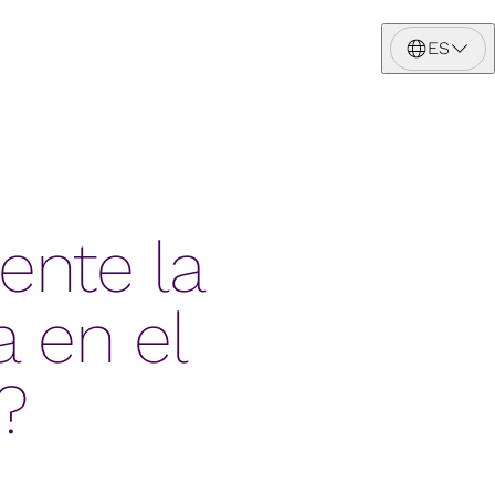
ES
ente la
a en el
?