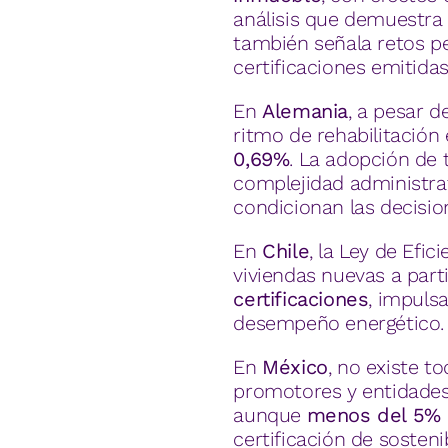
análisis que demuestra 
también señala retos pe
certificaciones emitidas
En
Alemania
, a pesar 
ritmo de rehabilitación
0,69%
. La adopción de 
complejidad administrat
condicionan las decision
En
Chile
, la Ley de Efic
viviendas nuevas a part
certificaciones
, impuls
desempeño energético.
En
México
, no existe t
promotores y entidades
aunque
menos del 5% d
certificación de sostenib