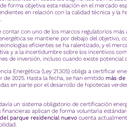
de forma objetiva esta relación en el mercado esp
ndientes en relación con la calidad técnica y la
.
de contar con uno de los marcos regulatorios más 
 energética se mantiene por debajo del objetivo, c
tecnologías eficientes se ha ralentizado, y el merc
iva y a la incertidumbre sobre los incentivos co
es de inversión, incluso cuando existe potencial d
iencia Energética (Ley 21.305) obliga a certificar e
ir de 2025. Hasta la fecha, se han emitido
más de 
adas en parte por el desarrollo de hipotecas verdes
odavía un sistema obligatorio de certificación ener
 financieras aplican de forma voluntaria estánd
el parque residencial nuevo
cuenta actualmente
ilidad.