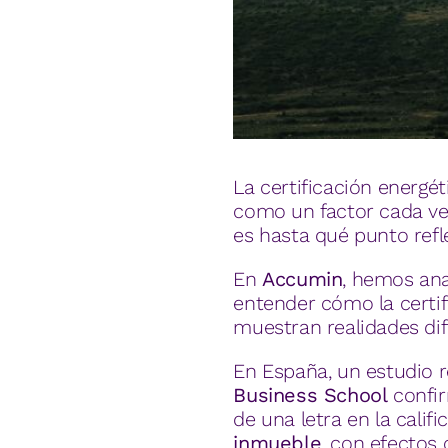
La certificación energ
como un factor cada vez
es hasta qué punto refl
En
Accumin
, hemos ana
entender cómo la certif
muestran realidades dif
En España, un estudio 
Business School
confir
de una letra en la calif
inmueble
, con efectos