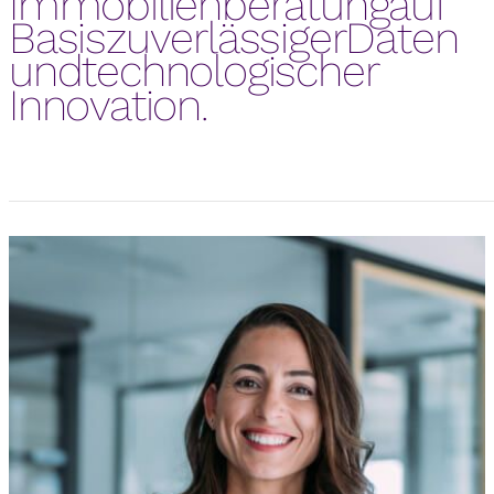
Immobilienberatung
auf
Basis
zuverlässiger
Daten
und
technologischer
Innovation.