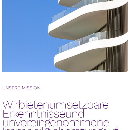
UNSERE MISSION
Wir
bieten
umsetzbare
Wir bieten umsetzbare Erkenntnisse und unvoreingenommene Immobilienberatung auf Basis zuverlässiger Dat
Erkenntnisse
und
unvoreingenommene