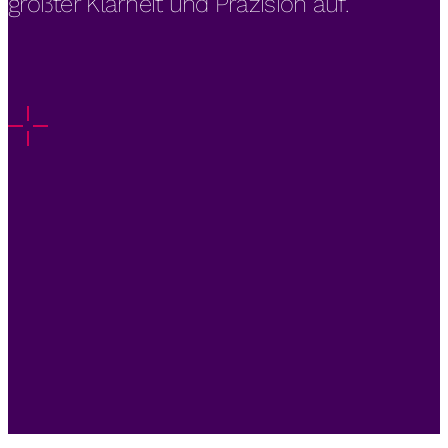
größter Klarheit und Präzision auf.
See Value Clearly
See
Value
Clearly