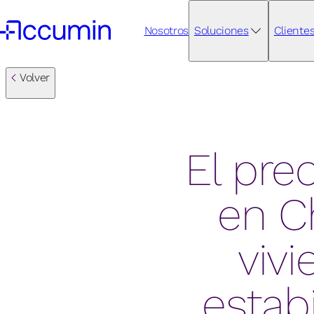
Nosotros
Soluciones
Cliente
Volver
El pre
en Ch
viv
estabi