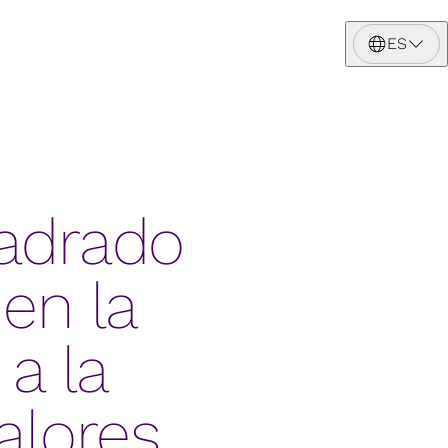
ES
uadrado
 en la
a la
valores