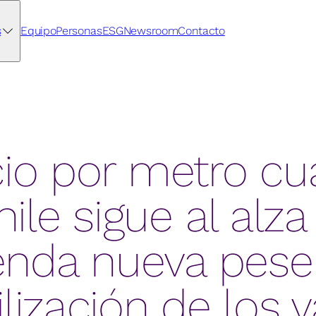
s
Equipo
Personas
ESG
Newsroom
Contacto
cio por metro c
ile sigue al alza
ienda nueva pese 
lización de los 