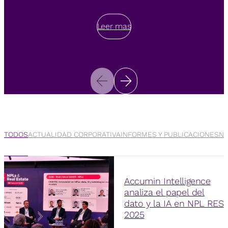
Leer mas
Leer mas
Leer mas
TODOS
ACTUALIDAD CORPORATIVA
INFORMES Y PUBLICACIONES
NO
Accumin Intelligence
analiza el papel del
dato y la IA en NPL RES
2025