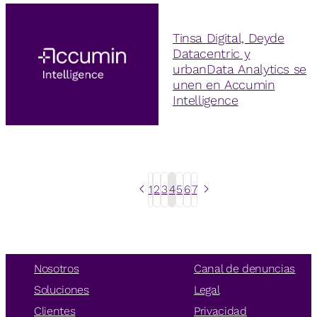
Tinsa Digital, Deyde
Datacentric y
urbanData Analytics se
unen en Accumin
Intelligence
1
2
3
4
5
6
7
Nosotros
Canal de denuncias
Soluciones
Legal
Clientes
Privacidad